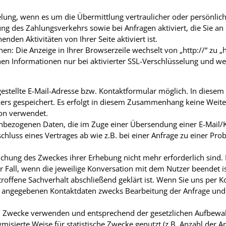
lung, wenn es um die Übermittlung vertraulicher oder persönlich
g des Zahlungsverkehrs sowie bei Anfragen aktiviert, die Sie an 
nden Aktivitäten von Ihrer Seite aktiviert ist.
nen: Die Anzeige in Ihrer Browserzeile wechselt von „http://“ zu „h
chen Informationen nur bei aktivierter SSL-Verschlüsselung und we
estellte E-Mail-Adresse bzw. Kontaktformular möglich. In diesem
rs gespeichert. Es erfolgt in diesem Zusammenhang keine Weite
ion verwendet.
nbezogenen Daten, die im Zuge einer Übersendung einer E-Mail/Ko
schluss eines Vertrages ab wie z.B. bei einer Anfrage zu einer Prob
eichung des Zweckes ihrer Erhebung nicht mehr erforderlich sind.
 Fall, wenn die jeweilige Konversation mit dem Nutzer beendet is
roffene Sachverhalt abschließend geklärt ist. Wenn Sie uns pe
t angegebenen Kontaktdaten zwecks Bearbeitung der Anfrage und f
n Zwecke verwenden und entsprechend der gesetzlichen Aufbewah
sierte Weise für statistische Zwecke genutzt (z.B. Anzahl der Anf