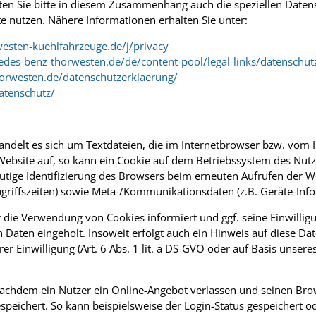
hten Sie bitte in diesem Zusammenhang auch die speziellen Daten
te nutzen. Nähere Informationen erhalten Sie unter:
esten-kuehlfahrzeuge.de/j/privacy
des-benz-thorwesten.de/de/content-pool/legal-links/datenschut
horwesten.de/datenschutzerklaerung/
atenschutz/
andelt es sich um Textdateien, die im Internetbrowser bzw. vo
 Website auf, so kann ein Cookie auf dem Betriebssystem des Nutz
ndeutige Identifizierung des Browsers beim erneuten Aufrufen der
Zugriffszeiten) sowie Meta-/Kommunikationsdaten (z.B. Geräte-Info
 die Verwendung von Cookies informiert und ggf. seine Einwillig
n eingeholt. Insoweit erfolgt auch ein Hinweis auf diese Date
 Einwilligung (Art. 6 Abs. 1 lit. a DS-GVO oder auf Basis unseres b
achdem ein Nutzer ein Online-Angebot verlassen und seinen Bro
peichert. So kann beispielsweise der Login-Status gespeichert od